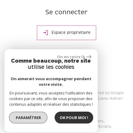
Se connecter
Espace propriétaire
site réalisé par
On en reste là
Comme beaucoup, notre site
utilise les cookies
On aimerait vous accompagner pendant
votre visite.
En poursuivant, vous acceptez l'utilisation des
© 2026 | Tous droits réservés | Traduction powered by Google
cookies par ce site, afin de vous proposer des
Plan du site
Mentions légales
Nos honoraires
Liens
Admin
contenus adaptés et réaliser des statistiques !
Politique RGPD
PARAMÉTRER
OK POUR MOI !
Site internet compatible multi-supports,
un seul site adaptable à tous les types d'écrans.