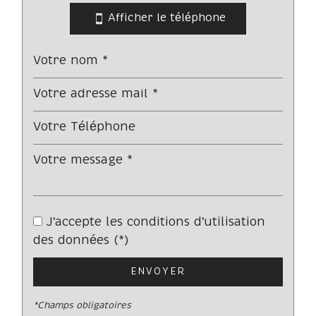
Afficher le téléphone
École primaire
Enseignement supérieur
Lycée
Bureau de poste
Presse et Tabac
statistiques
Nombre d'habitants
343 631
J'accepte les conditions d'utilisation
Propriétaires (vs. locataires)
47,47 %
des données (*)
Taxe habitation
21,31 %
ENVOYER
Taxe foncière
23,12 %
Habitants de moins de 25 ans
28,27 %
*Champs obligatoires