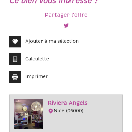
ce bien vous intéresse ?
+
Partager l'offre
−
Ajouter à ma sélection
Calculette
Imprimer
Leaflet
|
©
Jawg
Maps
|
© OpenStreetMap
Riviera Angels
Bar
Nice (06000)
Collège
École maternelle