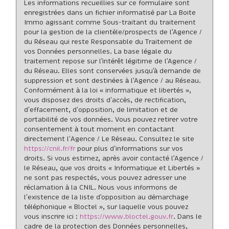
Les informations recueillies sur ce formulaire sont
Habitants de 25 à 55 ans
37,48 %
enregistrées dans un fichier informatisé par La Boite
Habitants de plus de 55 ans
34,25 %
Immo agissant comme Sous-traitant du traitement
pour la gestion de la clientèle/prospects de l'Agence /
Nombre d'enfants par famille
0,88
du Réseau qui reste Responsable du Traitement de
vos Données personnelles. La base légale du
Familles sans enfant
48,67 %
traitement repose sur l'intérêt légitime de l'Agence /
Familles avec 1 ou 2 enfants
12,26 %
du Réseau. Elles sont conservées jusqu'à demande de
suppression et sont destinées à l'Agence / au Réseau.
Maisons
7,90 %
Conformément à la loi « informatique et libertés »,
vous disposez des droits d’accès, de rectification,
Appartements
92,10 %
d’effacement, d’opposition, de limitation et de
Familles avec 3 enfants
5,54 %
portabilité de vos données. Vous pouvez retirer votre
consentement à tout moment en contactant
directement l’Agence / Le Réseau. Consultez le site
https://cnil.fr/fr
pour plus d’informations sur vos
droits. Si vous estimez, après avoir contacté l'Agence /
le Réseau, que vos droits « Informatique et Libertés »
ne sont pas respectés, vous pouvez adresser une
réclamation à la CNIL. Nous vous informons de
l’existence de la liste d'opposition au démarchage
téléphonique « Bloctel », sur laquelle vous pouvez
vous inscrire ici :
https://www.bloctel.gouv.fr
. Dans le
cadre de la protection des Données personnelles,