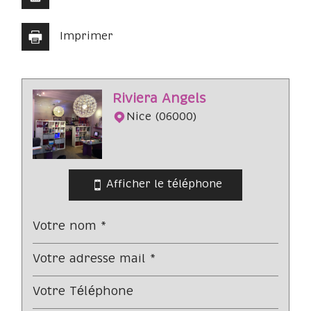
Imprimer
Leaflet
|
©
Jawg
Maps
|
© OpenStreetMap
Riviera Angels
Bar
Nice (06000)
Collège
École maternelle
Afficher le téléphone
École primaire
Enseignement supérieur
Lycée
Bureau de poste
statistiques