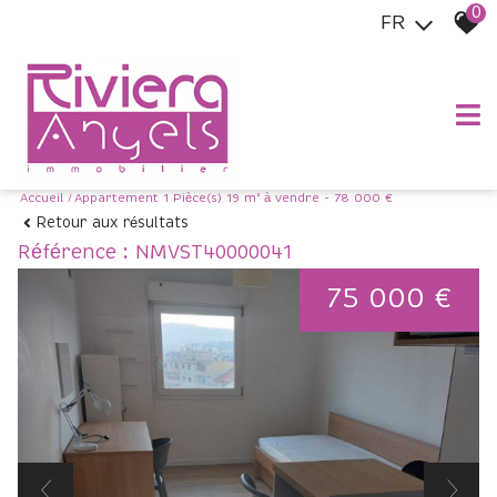
0
FR
Accueil
Appartement 1 Pièce(s) 19 m² à vendre - 78 000 €
Retour aux résultats
Référence : NMVST40000041
75 000 €