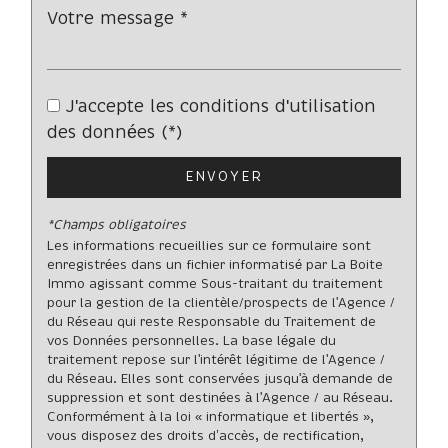
Nombre d'habitants
343 631
Propriétaires (vs. locataires)
47,47 %
J'accepte les conditions d'utilisation
Taxe habitation
21,31 %
des données (*)
Taxe foncière
23,12 %
Habitants de moins de 25 ans
28,27 %
ENVOYER
Habitants de 25 à 55 ans
37,48 %
*Champs obligatoires
Habitants de plus de 55 ans
34,25 %
Les informations recueillies sur ce formulaire sont
enregistrées dans un fichier informatisé par La Boite
Nombre d'enfants par famille
0,88
Immo agissant comme Sous-traitant du traitement
pour la gestion de la clientèle/prospects de l'Agence /
Familles sans enfant
48,67 %
du Réseau qui reste Responsable du Traitement de
Familles avec 1 ou 2 enfants
12,26 %
vos Données personnelles. La base légale du
traitement repose sur l'intérêt légitime de l'Agence /
Maisons
7,90 %
du Réseau. Elles sont conservées jusqu'à demande de
suppression et sont destinées à l'Agence / au Réseau.
Appartements
92,10 %
Conformément à la loi « informatique et libertés »,
Familles avec 3 enfants
5,54 %
vous disposez des droits d’accès, de rectification,